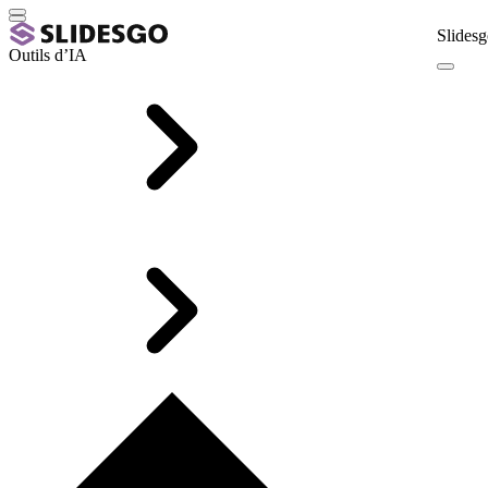
Slidesg
Outils d’IA