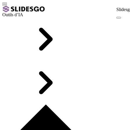
Slidesg
Outils d’IA