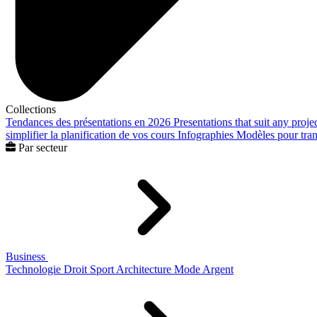
Collections
Tendances des présentations en 2026
Presentations that suit any proje
simplifier la planification de vos cours
Infographies
Modèles pour trans
Par secteur
Business
Technologie
Droit
Sport
Architecture
Mode
Argent