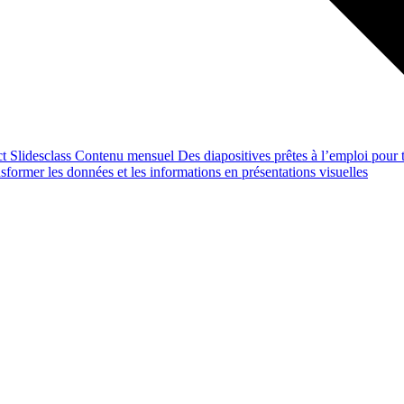
ct
Slidesclass
Contenu mensuel
Des diapositives prêtes à l’emploi pour t
former les données et les informations en présentations visuelles