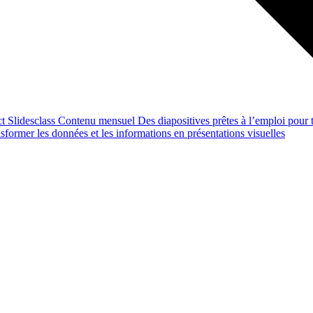
ct
Slidesclass
Contenu mensuel
Des diapositives prêtes à l’emploi pour t
former les données et les informations en présentations visuelles