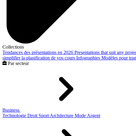
Collections
Tendances des présentations en 2026
Presentations that suit any proje
simplifier la planification de vos cours
Infographies
Modèles pour trans
Par secteur
Business
Technologie
Droit
Sport
Architecture
Mode
Argent