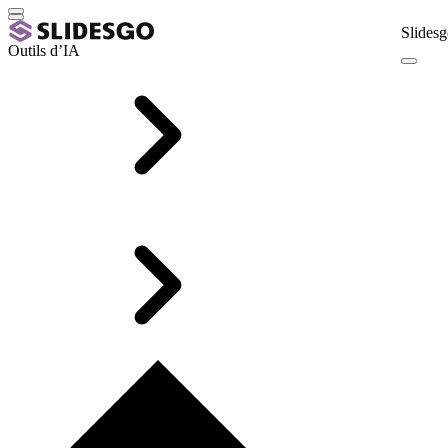
Slidesg
Outils d’IA