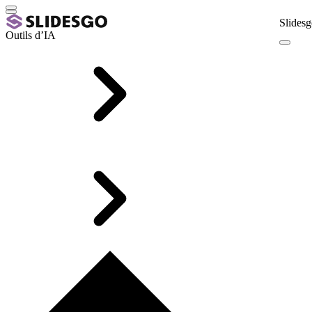
Slidesg
Outils d’IA