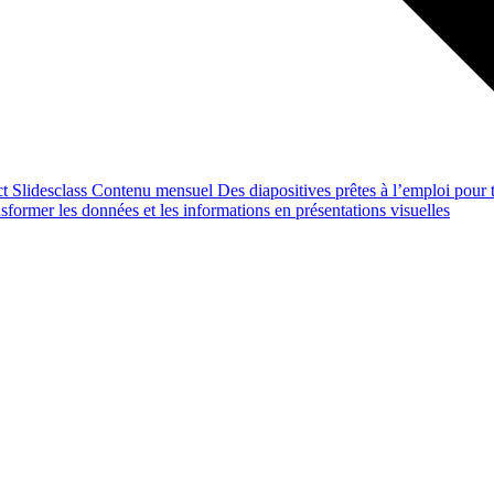
ct
Slidesclass
Contenu mensuel
Des diapositives prêtes à l’emploi pour t
former les données et les informations en présentations visuelles