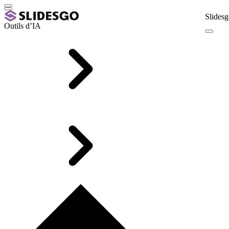
Slidesg
Outils d’IA