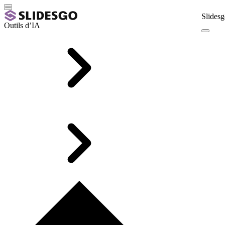
Slidesg
Outils d’IA