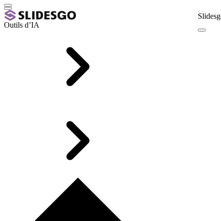
Slidesg
Outils d’IA