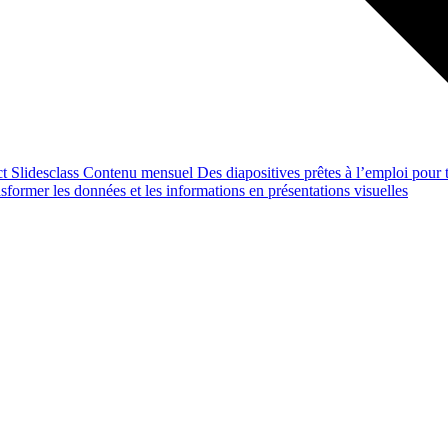
ct
Slidesclass
Contenu mensuel
Des diapositives prêtes à l’emploi pour t
former les données et les informations en présentations visuelles