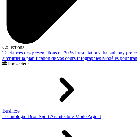
Collections
Tendances des présentations en 2026
Presentations that suit any proje
simplifier la planification de vos cours
Infographies
Modèles pour trans
Par secteur
Business
Technologie
Droit
Sport
Architecture
Mode
Argent