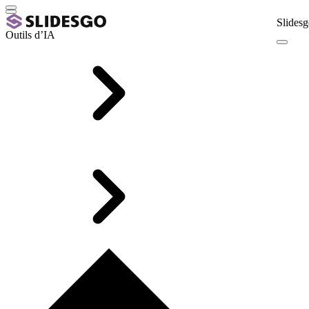
Slidesg
Outils d’IA