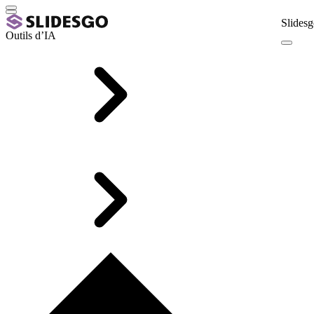
Slidesg
Outils d’IA