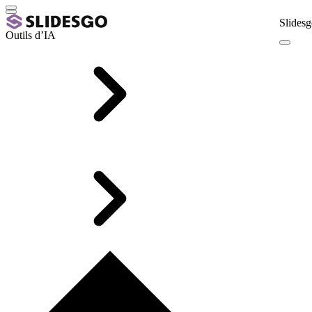
Slidesg
Outils d’IA