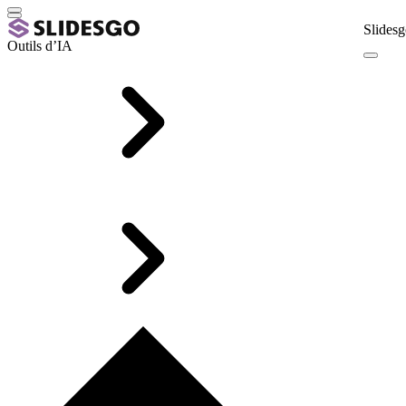
Slidesg
Outils d’IA