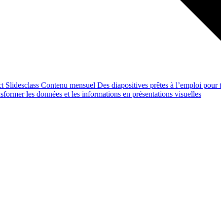
ct
Slidesclass
Contenu mensuel
Des diapositives prêtes à l’emploi pour t
former les données et les informations en présentations visuelles