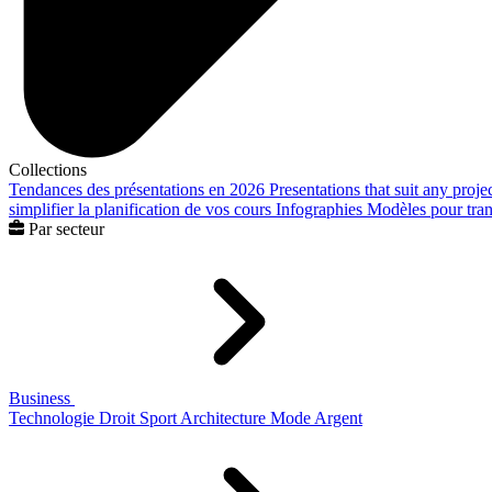
Collections
Tendances des présentations en 2026
Presentations that suit any proje
simplifier la planification de vos cours
Infographies
Modèles pour trans
Par secteur
Business
Technologie
Droit
Sport
Architecture
Mode
Argent