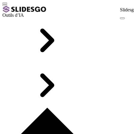
Slidesg
Outils d’IA