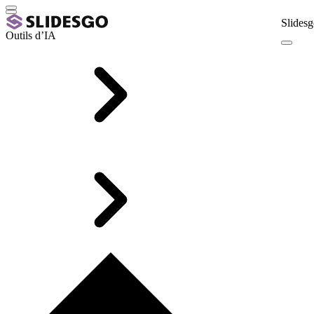
Slidesg
Outils d’IA