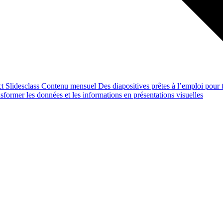
ct
Slidesclass
Contenu mensuel
Des diapositives prêtes à l’emploi pour t
former les données et les informations en présentations visuelles