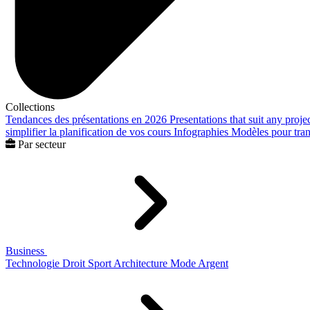
Collections
Tendances des présentations en 2026
Presentations that suit any proje
simplifier la planification de vos cours
Infographies
Modèles pour trans
Par secteur
Business
Technologie
Droit
Sport
Architecture
Mode
Argent