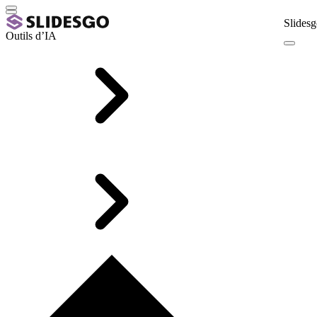
Slidesg
Outils d’IA