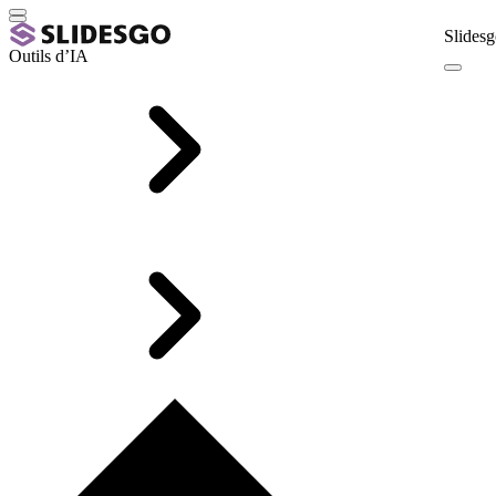
Slidesg
Outils d’IA