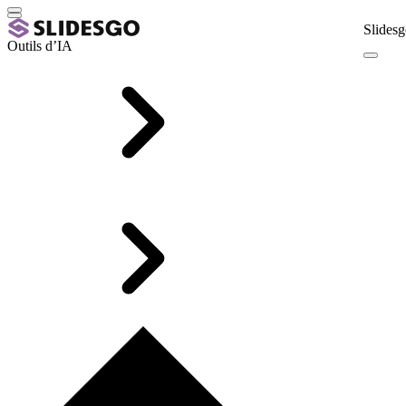
Slidesg
Outils d’IA