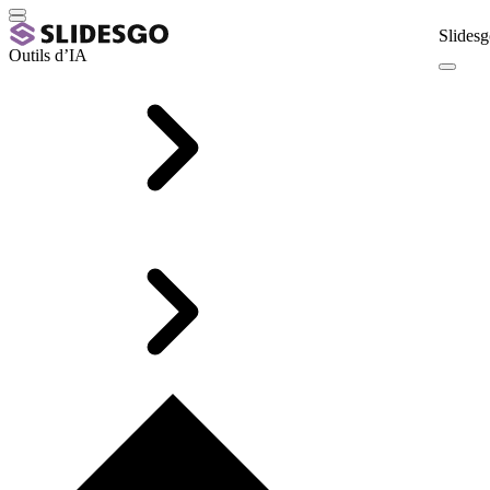
Slidesg
Outils d’IA