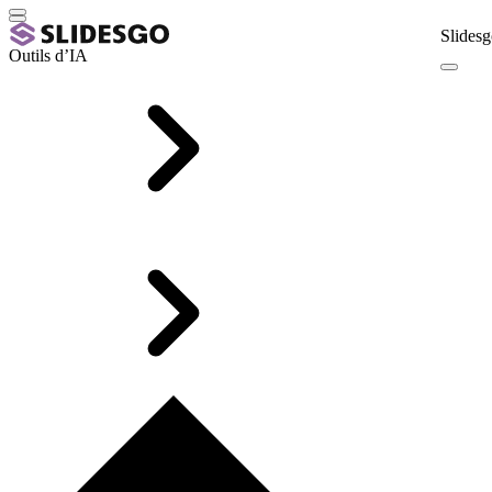
Slidesg
Outils d’IA