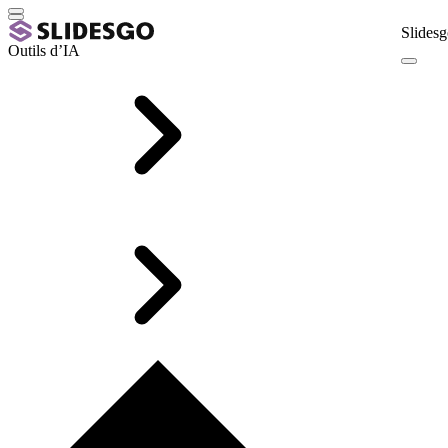
Slidesg
Outils d’IA