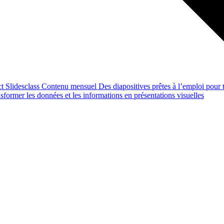
ct
Slidesclass
Contenu mensuel
Des diapositives prêtes à l’emploi pour t
former les données et les informations en présentations visuelles