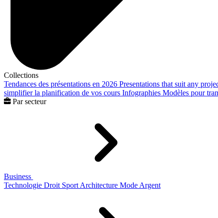
Collections
Tendances des présentations en 2026
Presentations that suit any proje
simplifier la planification de vos cours
Infographies
Modèles pour trans
Par secteur
Business
Technologie
Droit
Sport
Architecture
Mode
Argent