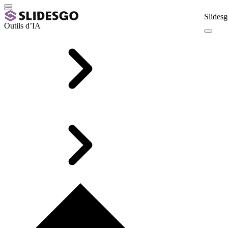
Slidesg
Outils d’IA