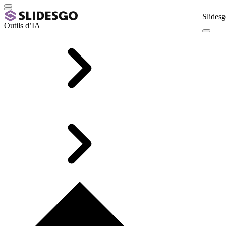
Slidesg
Outils d’IA