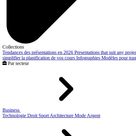
Collections
Tendances des présentations en 2026
Presentations that suit any proje
simplifier la planification de vos cours
Infographies
Modèles pour trans
Par secteur
Business
Technologie
Droit
Sport
Architecture
Mode
Argent