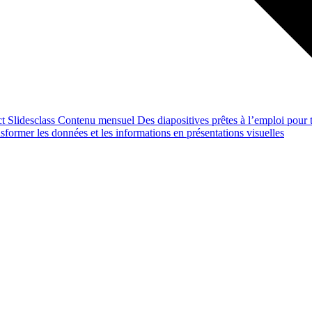
ct
Slidesclass
Contenu mensuel
Des diapositives prêtes à l’emploi pour t
former les données et les informations en présentations visuelles