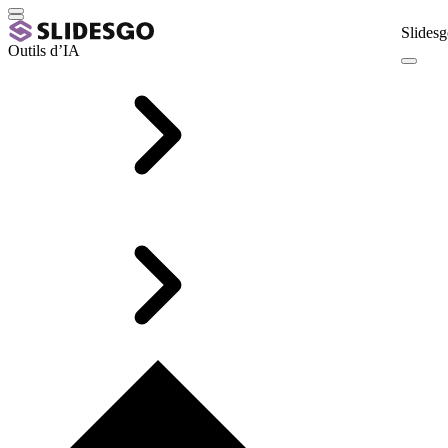
Slidesg
Outils d’IA