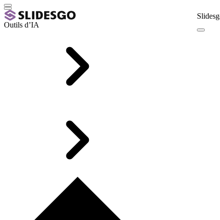
Slidesg
Outils d’IA