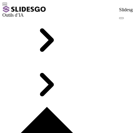
Slidesg
Outils d’IA