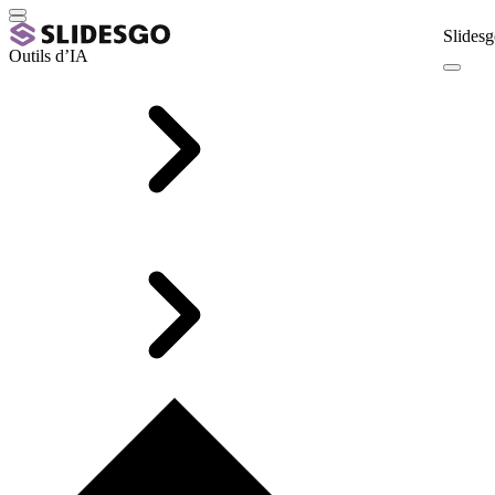
Slidesg
Outils d’IA