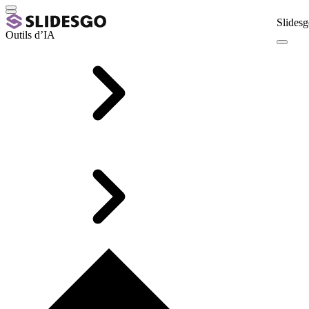
Slidesg
Outils d’IA