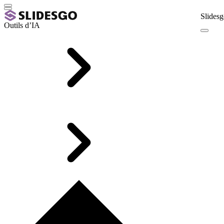
Slidesg
Outils d’IA