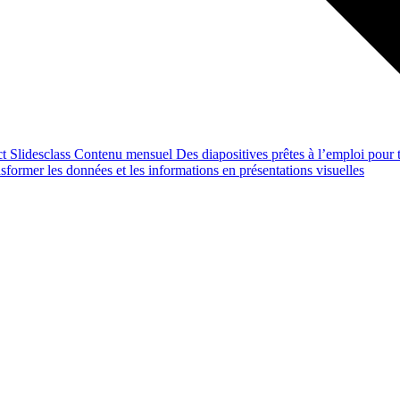
ct
Slidesclass
Contenu mensuel
Des diapositives prêtes à l’emploi pour t
former les données et les informations en présentations visuelles