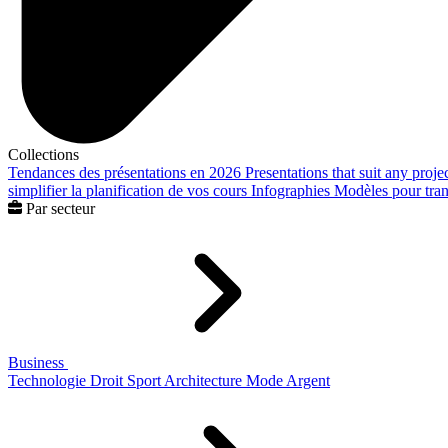
Collections
Tendances des présentations en 2026
Presentations that suit any proje
simplifier la planification de vos cours
Infographies
Modèles pour trans
Par secteur
Business
Technologie
Droit
Sport
Architecture
Mode
Argent