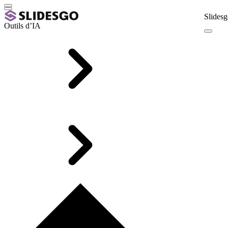
Slidesg
Outils d’IA