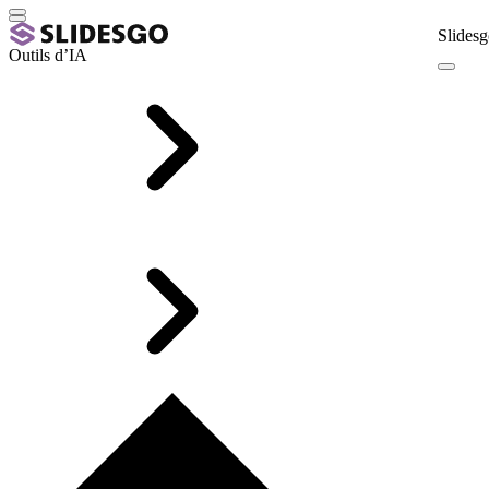
Slidesg
Outils d’IA