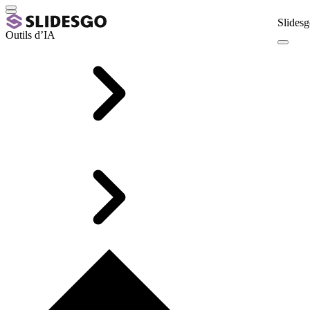
Slidesg
Outils d’IA