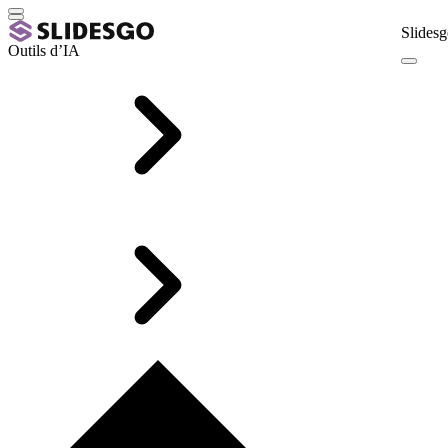
Slidesg
Outils d’IA