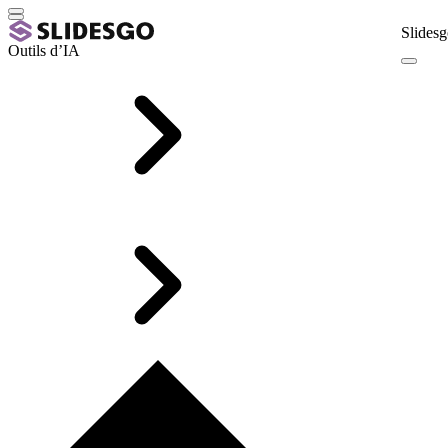
Slidesg
Outils d’IA