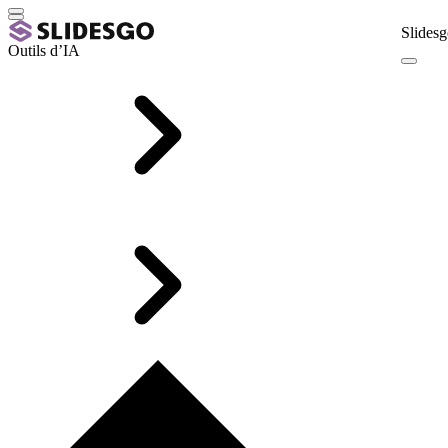
Slidesg
Outils d’IA