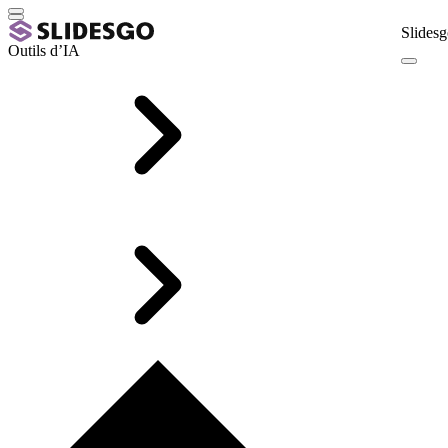
Slidesg
Outils d’IA