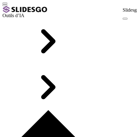
Slidesg
Outils d’IA