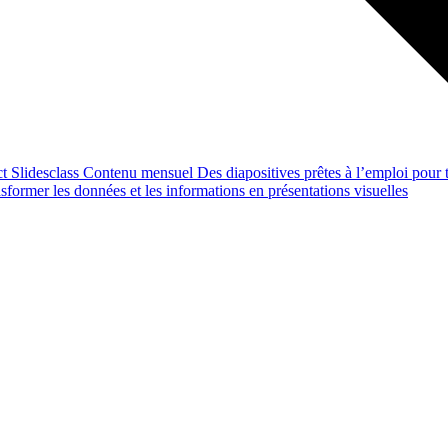
ct
Slidesclass
Contenu mensuel
Des diapositives prêtes à l’emploi pour t
former les données et les informations en présentations visuelles