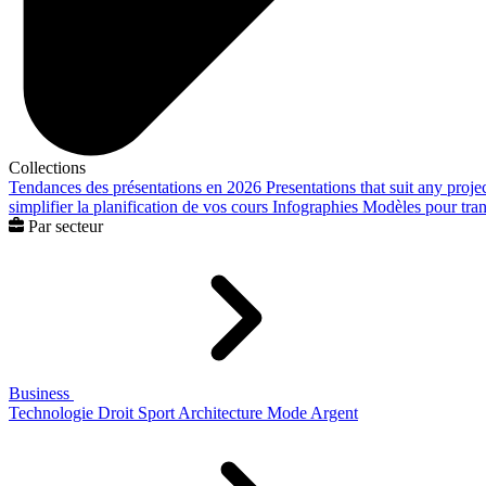
Collections
Tendances des présentations en 2026
Presentations that suit any proje
simplifier la planification de vos cours
Infographies
Modèles pour trans
Par secteur
Business
Technologie
Droit
Sport
Architecture
Mode
Argent