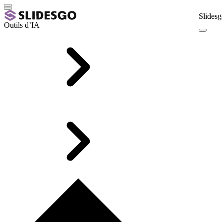
Slidesg
Outils d’IA