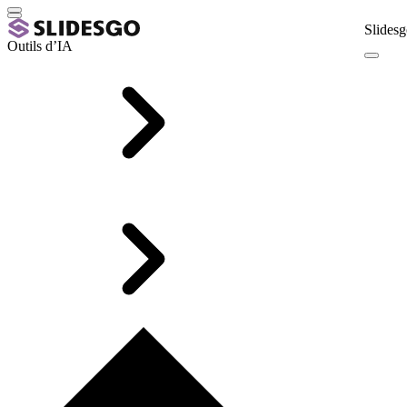
Slidesg
Outils d’IA