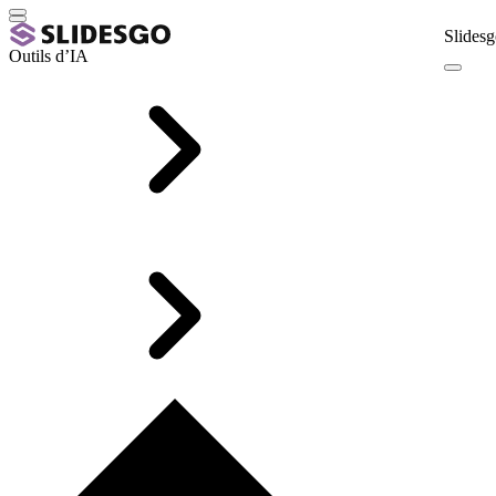
Slidesg
Outils d’IA