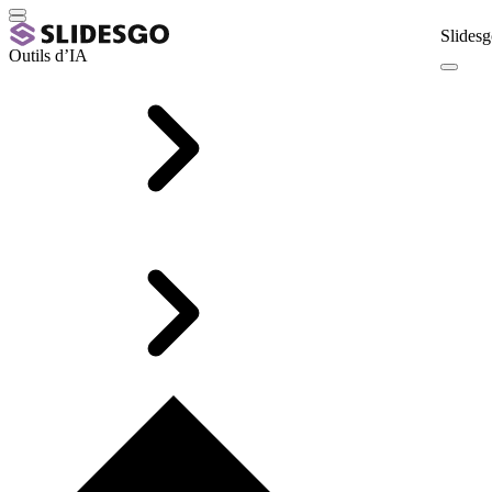
Slidesg
Outils d’IA