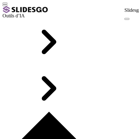
Slidesg
Outils d’IA